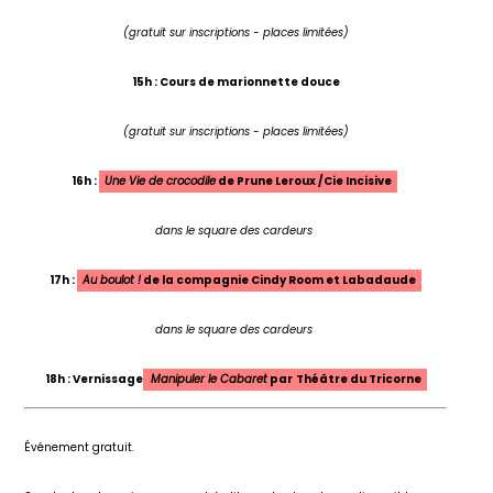
(gratuit sur inscriptions - places limitées)
15h : Cours de marionnette douce
(gratuit sur inscriptions - places limitées)
16h :
Une Vie de crocodile
de Prune Leroux /Cie Incisive
dans le square des cardeurs
17h :
Au boulot !
de la compagnie Cindy Room et Labadaude
dans le square des cardeurs
18h : Vernissage
Manipuler le Cabaret
par
Théâtre du Tricorne
Événement gratuit.