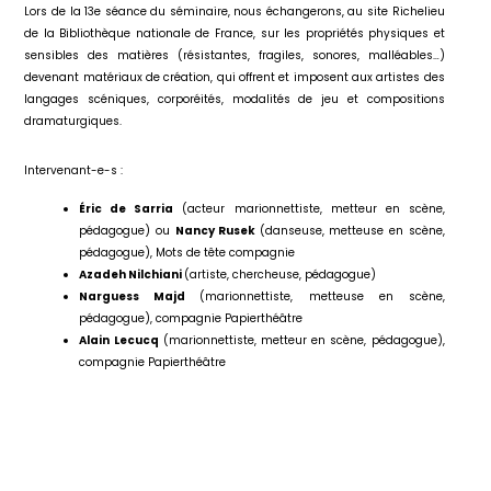
Lors de la 13e séance du séminaire, nous échangerons, au site Richelieu
de la Bibliothèque nationale de France, sur les propriétés physiques et
sensibles des matières (résistantes, fragiles, sonores, malléables…)
devenant matériaux de création, qui offrent et imposent aux artistes des
langages scéniques, corporéités, modalités de jeu et compositions
dramaturgiques.
Intervenant-e-s :
Éric de Sarria
(acteur marionnettiste, metteur en scène,
pédagogue) ou
Nancy Rusek
(danseuse, metteuse en scène,
pédagogue), Mots de tête compagnie
Azadeh Nilchiani
(artiste, chercheuse, pédagogue)
Narguess Majd
(marionnettiste, metteuse en scène,
pédagogue), compagnie Papierthéâtre
Alain Lecucq
(marionnettiste, metteur en scène, pédagogue),
compagnie Papierthéâtre