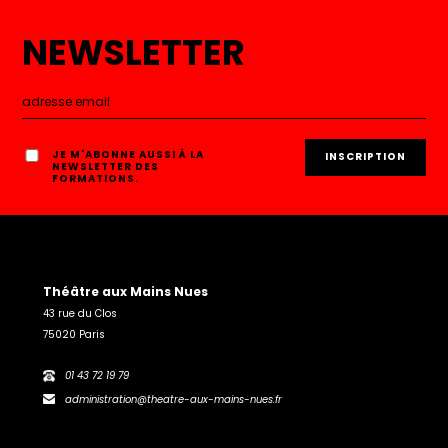
NEWSLETTER
JE M'ABONNE AUSSI À LA
NEWSLETTER DES
FORMATIONS.
Théâtre aux Mains Nues
43 rue du Clos
75020 Paris
01 43 72 19 79
administration@theatre-aux-mains-nues.fr