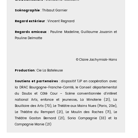
Scénographie
: Thibaut Garnier
Regard extérieur
: Vincent Regnard
Regards amicaux
: Pauline Madeline, Guillaume Jouanin et
Pauline Delmotte
© Claire Jachymiak-Hans
Production
: Cie La Bateleuse
Soutiens et partenaires
: dispositif TJP en coopération avec
la DRAC Bourgogne-Franche-Comté, le Conseil départemental
du Doubs et Côté Cour – Scène conventionnée d’intêret
national Arts, enfance et jeunesse
,
La Minoterie (21), La
Bouilloire des Arts (70), Le Théâtre aux Mains Nues (Paris, 20e),
Le Théâtre du Rempart (21), Le Moulin des Roches (71), Le
Théâtre Gaston Bernard (21), Soria Compagnie (33) et la
Compagnie Manie (21)