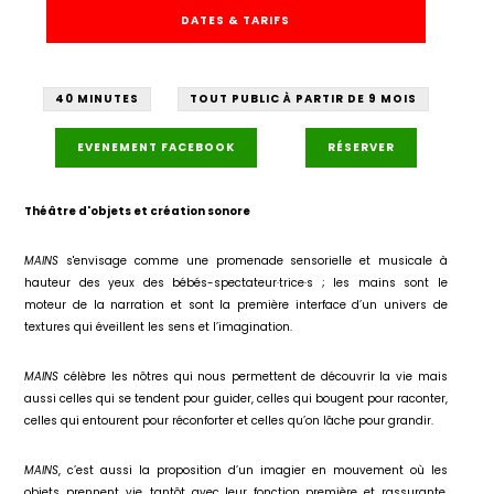
DATES & TARIFS
40 MINUTES
TOUT PUBLIC À PARTIR DE 9 MOIS
EVENEMENT FACEBOOK
RÉSERVER
Théâtre d'objets et création sonore
MAINS
s'envisage comme une promenade sensorielle et musicale à
hauteur des yeux des bébés-spectateur·trice·s ; les mains sont le
moteur de la narration et sont la première interface d’un univers de
textures qui éveillent les sens et l’imagination.
MAINS
célèbre les nôtres qui nous permettent de découvrir la vie mais
aussi celles qui se tendent pour guider, celles qui bougent pour raconter,
celles qui entourent pour réconforter et celles qu’on lâche pour grandir.
MAINS
, c’est aussi la proposition d’un imagier en mouvement où les
objets prennent vie, tantôt avec leur fonction première et rassurante,