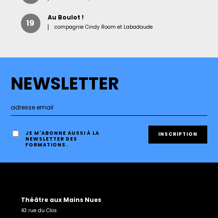
Au Boulot !
19
compagnie Cindy Room et Labadaude
NEWSLETTER
JE M'ABONNE AUSSI À LA
NEWSLETTER DES
FORMATIONS.
Théâtre aux Mains Nues
43 rue du Clos