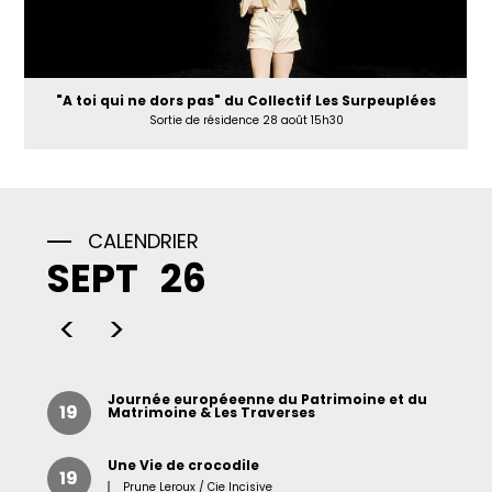
"A toi qui ne dors pas" du Collectif Les Surpeuplées
Sortie de résidence 28 août 15h30
CALENDRIER
SEPT
26
<
>
Journée européeenne du Patrimoine et du
19
Matrimoine & Les Traverses
Une Vie de crocodile
19
Prune Leroux / Cie Incisive