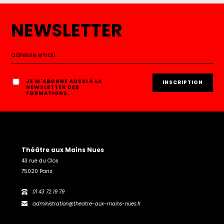
NEWSLETTER
JE M'ABONNE AUSSI À LA
NEWSLETTER DES
FORMATIONS.
Théâtre aux Mains Nues
43 rue du Clos
75020 Paris
01 43 72 19 79
administration@theatre-aux-mains-nues.fr