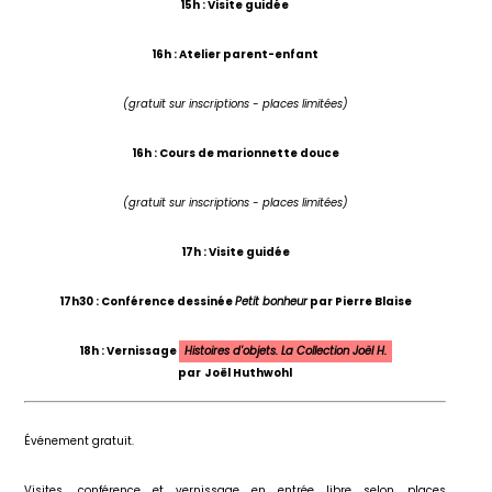
15h : Visite guidée
16h : Atelier parent-enfant
(gratuit sur inscriptions - places limitées)
16h : Cours de marionnette douce
(gratuit sur inscriptions - places limitées)
17h : Visite guidée
17h30 : Conférence dessinée
Petit bonheur
par Pierre Blaise
18h : Vernissage
Histoires d'objets. La Collection Joël H.
par
Joël Huthwohl
Événement gratuit.
Visites, conférence et vernissage en entrée libre selon places