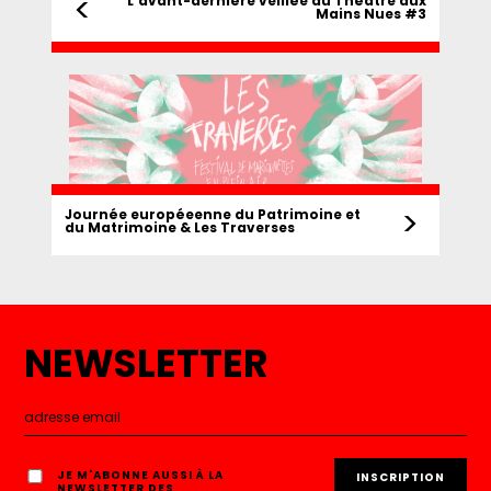
<
L'avant-dernière veillée du Théâtre aux
Mains Nues #3
>
Journée européeenne du Patrimoine et
du Matrimoine & Les Traverses
NEWSLETTER
JE M'ABONNE AUSSI À LA
NEWSLETTER DES