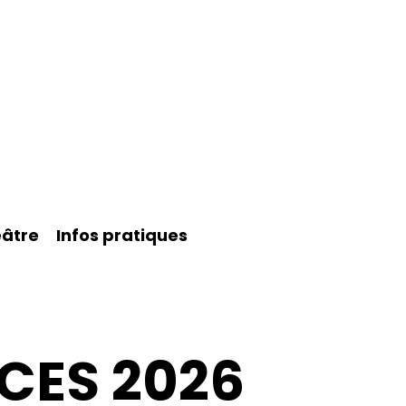
éâtre
Infos pratiques
NCES 2026