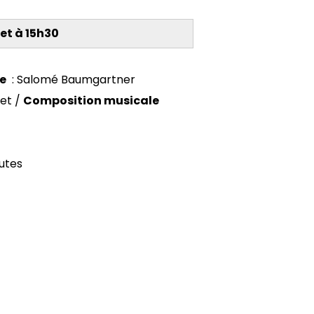
let à 15h30
ne
: Salomé Baumgartner
uet /
Composition musicale
nutes