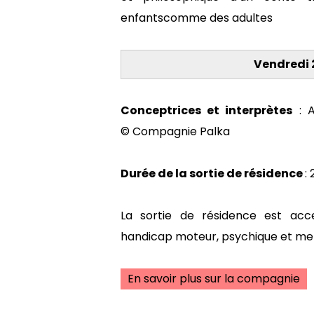
enfantscomme des adultes
Vendredi 2
Conceptrices et interprètes
: A
© Compagnie Palka
Durée de la sortie de résidence
:
La sortie de résidence est acc
handicap moteur, psychique et me
En savoir plus sur la compagnie