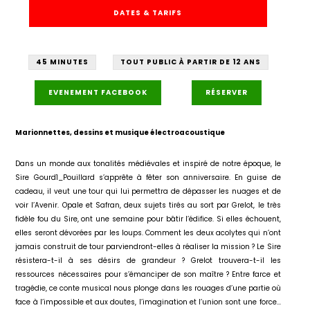
DATES & TARIFS
45 MINUTES
TOUT PUBLIC À PARTIR DE 12 ANS
EVENEMENT FACEBOOK
RÉSERVER
Marionnettes, dessins et musique électroacoustique
Dans un monde aux tonalités médiévales et inspiré de notre époque, le
Sire Gourd1_Pouillard s’apprête à fêter son anniversaire. En guise de
cadeau, il veut une tour qui lui permettra de dépasser les nuages et de
voir l’Avenir. Opale et Safran, deux sujets tirés au sort par Grelot, le très
fidèle fou du Sire, ont une semaine pour bâtir l’édifice. Si elles échouent,
elles seront dévorées par les loups. Comment les deux acolytes qui n’ont
jamais construit de tour parviendront-elles à réaliser la mission ? Le Sire
résistera-t-il à ses désirs de grandeur ? Grelot trouvera-t-il les
ressources nécessaires pour s’émanciper de son maître ? Entre farce et
tragédie, ce conte musical nous plonge dans les rouages d’une partie où
face à l’impossible et aux doutes, l’imagination et l’union sont une force...