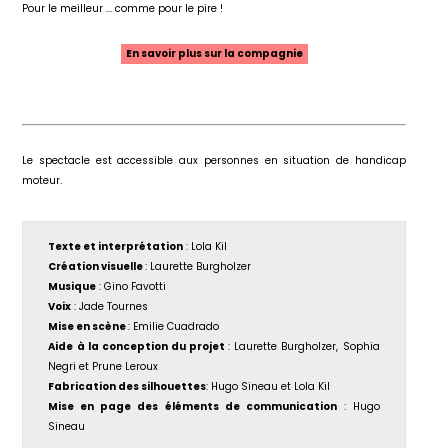
Pour le meilleur ... comme pour le pire !
En savoir plus sur la compagnie
Le spectacle est accessible aux personnes en situation de handicap
moteur.
Texte et interprétation
: Lola Kil
Création visuelle
: Laurette Burgholzer
Musique
: Gino Favotti
Voix
: Jade Tournes
Mise en scène
: Emilie Cuadrado
Aide à la conception du projet
: Laurette Burgholzer, Sophia
Negri et Prune Leroux
Fabrication des silhouettes
: Hugo Sineau et Lola Kil
Mise en page des éléments de communication
: Hugo
Sineau