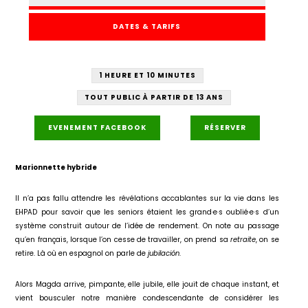
DATES & TARIFS
1 HEURE ET 10 MINUTES
TOUT PUBLIC À PARTIR DE 13 ANS
EVENEMENT FACEBOOK
RÉSERVER
Marionnette hybride
Il n’a pas fallu attendre les révélations accablantes sur la vie dans les
EHPAD pour savoir que les seniors étaient les grand·e·s oublié·e·s d’un
système construit autour de l’idée de rendement. On note au passage
qu’en français, lorsque l’on cesse de travailler, on prend sa
retraite
, on se
retire. Là où en espagnol on parle de
jubilación
.
Alors Magda arrive, pimpante, elle jubile, elle jouit de chaque instant, et
vient bousculer notre manière condescendante de considérer les