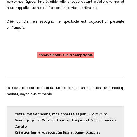
personnes âgées. Imprévisible, elle choque autant qu’elle charme et
nous rappelle que nos aîné·e·s ont mille vies derrière eux.
Créé au Chili en espagnol, le spectacle est aujourd’hui présenté
en français.
En savoir plus sur la compagnie
Le spectacle est accessible aux personnes en situation de handicap
moteur, psychique et mental.
Texte, mise en scène, marionnette et jeu:
Julia Yevnine
Scénographie:
Gabriela Faundez Frugone et Marcelo Arenas
Castillo
Création lumière:
Sebastián Ríos et Daniel Gonzales