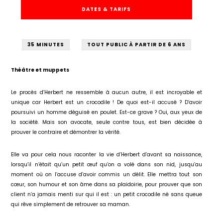
DATES & TARIFS
35 MINUTES
TOUT PUBLIC À PARTIR DE 6 ANS
Théâtre et muppets
Le procès d’Herbert ne ressemble à aucun autre, il est incroyable et
unique car Herbert est un crocodile ! De quoi est-il accusé ? D’avoir
poursuivi un homme déguisé en poulet. Est-ce grave ? Oui, aux yeux de
la société. Mais son avocate, seule contre tous, est bien décidée à
prouver le contraire et démontrer la vérité.
Elle va pour cela nous raconter la vie d’Herbert d’avant sa naissance,
lorsqu’il n’était qu’un petit œuf qu’on a volé dans son nid, jusqu’au
moment où on l’accuse d’avoir commis un délit. Elle mettra tout son
cœur, son humour et son âme dans sa plaidoirie, pour prouver que son
client n’a jamais menti sur qui il est : un petit crocodile né sans queue
qui rêve simplement de retrouver sa maman.