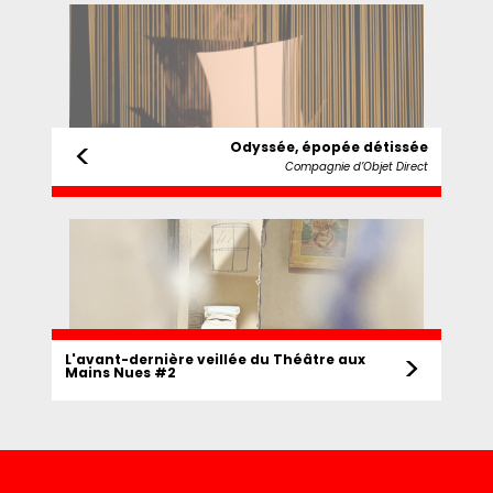
<
Odyssée, épopée détissée
Compagnie d’Objet Direct
>
L'avant-dernière veillée du Théâtre aux
Mains Nues #2