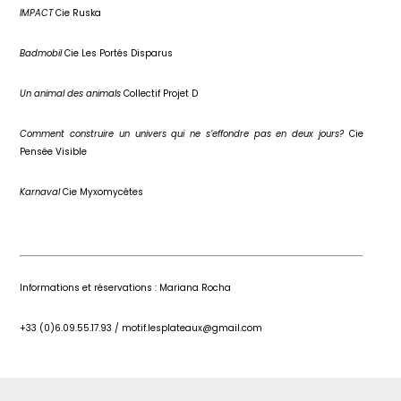
IMPACT
Cie Ruska
Badmobil
Cie Les Portés Disparus
Un animal des animals
Collectif Projet D
Comment construire un univers qui ne s’effondre pas en deux jours?
Cie
Pensée Visible
Karnaval
Cie Myxomycètes
Informations et réservations : Mariana Rocha
+33 (0)6.09.55.17.93 / motif.lesplateaux@gmail.com