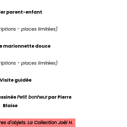
lier parent-enfant
riptions - places limitées)
 de marionnette douce
riptions - places limitées)
: Visite guidée
essinée
Petit bonheur
par Pierre
Blaise
res d'objets. La Collection Joël H.